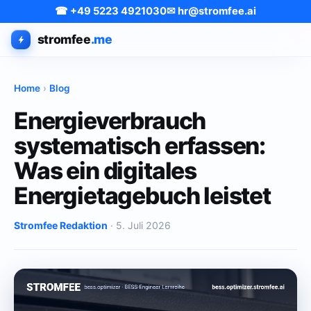
☎ +49 5223 4921030
✉ hr@stromfee.ai
stromfee
.me
Home
›
Blog
Energieverbrauch
systematisch erfassen:
Was ein digitales
Energietagebuch leistet
Stromfee Redaktion
· 5. Juli 2026