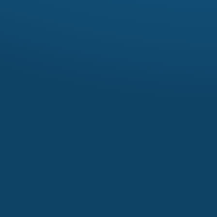
- Verlengde levensduur van het systeem: een goed afg
aanbevelingen voor het optimaliseren van de warmtever
verlengt de levensduur ervan.

Stromfee Monitoring zorgt er met deze functies voor d
Gemakkelijke controle: Dankzij realtime gegevens en ui
energiekosten worden verlaagd.
volledige controle en kunt u direct reageren wanneer op