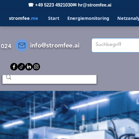
☎ +49 5223 4921030
✉ hr@stromfee.ai
stromfee
.me
Start
Energiemonitoring
Netzanal
info@stromfee.ai
 024