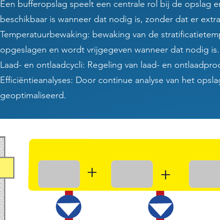
Een bufferopslag speelt een centrale rol bij de opslag e
beschikbaar is wanneer dat nodig is, zonder dat er ext
Temperatuurbewaking: bewaking van de stratificatietem
opgeslagen en wordt vrijgegeven wanneer dat nodig is.
Laad- en ontlaadcycli: Regeling van laad- en ontlaadp
Efficiëntieanalyses: Door continue analyse van het opsl
geoptimaliseerd.