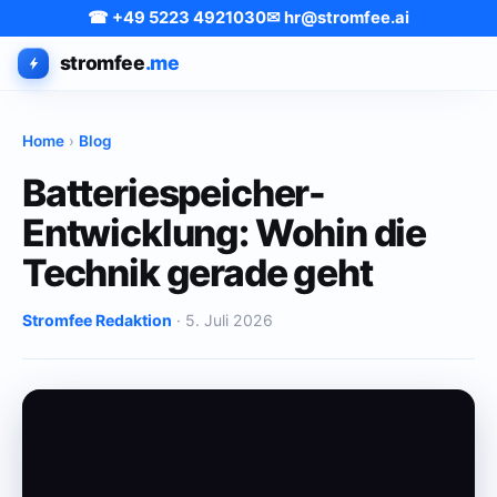
☎ +49 5223 4921030
✉ hr@stromfee.ai
stromfee
.me
Home
›
Blog
Batteriespeicher-
Entwicklung: Wohin die
Technik gerade geht
Stromfee Redaktion
· 5. Juli 2026