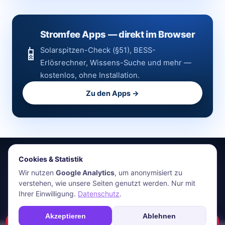
Stromfee Apps — direkt im Browser
📱
Solarspitzen-Check (§51), BESS-
Erlösrechner, Wissens-Suche und mehr —
kostenlos, ohne Installation.
Zu den Apps →
Cookies & Statistik
stromfee.me
Wir nutzen
Google Analytics
, um anonymisiert zu
verstehen, wie unsere Seiten genutzt werden. Nur mit
HR Energiemanagement GmbH · Holger Roswandowicz
Ihrer Einwilligung.
Datenschutz
.
Bünde, Deutschland · 05223-4921030 · hr@stromfee.ai
Apps
Energiemonitoring
Netzanalyse
Blog
Über uns
Kontakt
Akzeptieren
Ablehnen
☎
Soforthilfe
Impressum
AGB
Datenschutz