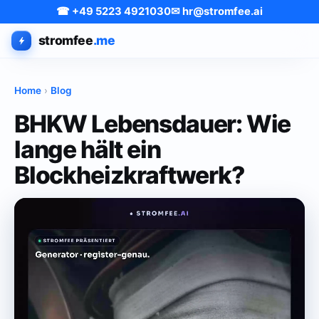
☎ +49 5223 4921030
✉ hr@stromfee.ai
stromfee
.me
Home
›
Blog
BHKW Lebensdauer: Wie
lange hält ein
Blockheizkraftwerk?