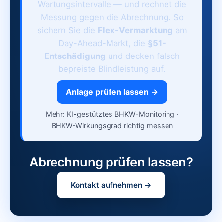
Wartungsintervalle — und rechnet die
Messung gegen die Abrechnung. So
sichern Sie die
Flex-Vermarktung
am
Day-Ahead-Markt, die
§51-
Entschädigung
und decken falsch
bepreiste Blindleistung auf.
Anlage prüfen lassen →
Mehr:
KI-gestütztes BHKW-Monitoring
·
BHKW-Wirkungsgrad richtig messen
Abrechnung prüfen lassen?
Kontakt aufnehmen →