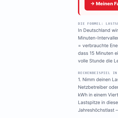
→ Meinen Fa
DIE FORMEL: LASTS
In Deutschland wir
Minuten-Intervalle
= verbrauchte Ener
dass 15 Minuten e
volle Stunde die L
RECHENBEISPIEL IN
1. Nimm deinen La
Netzbetreiber oder
kWh in einem Viert
Lastspitze in dies
Jahreshöchstlast –