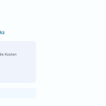
nks
die Kosten