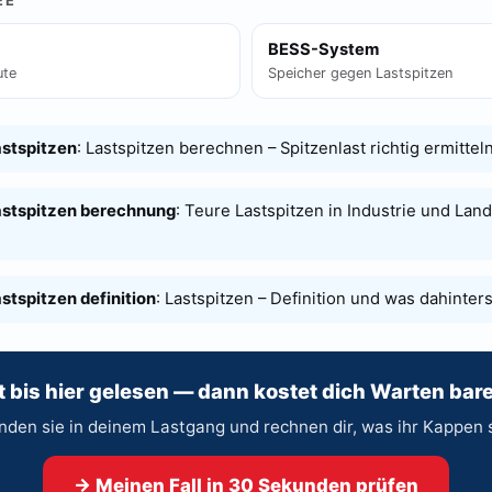
EE
BESS-System
ute
Speicher gegen Lastspitzen
astspitzen
:
Lastspitzen berechnen – Spitzenlast richtig ermittel
astspitzen berechnung
:
Teure Lastspitzen in Industrie und Land
astspitzen definition
:
Lastspitzen – Definition und was dahinter
t bis hier gelesen — dann kostet dich Warten bare
inden sie in deinem Lastgang und rechnen dir, was ihr Kappen 
→ Meinen Fall in 30 Sekunden prüfen