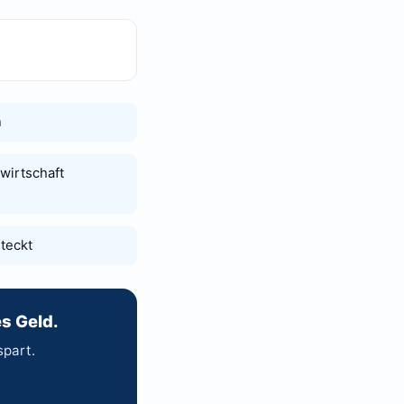
n
wirtschaft
steckt
s Geld.
spart.