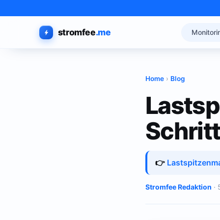
stromfee
.me
Monitori
Home
›
Blog
Lastsp
Schritt
👉
Lastspitzenma
Stromfee Redaktion
· 