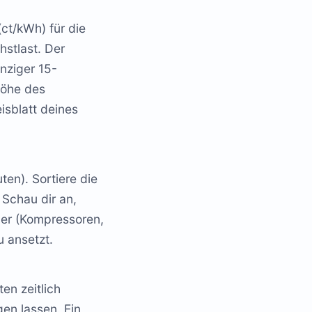
(ct/kWh) für die
hstlast. Der
inziger 15-
Höhe des
eisblatt deines
ten). Sortiere die
 Schau dir an,
cher (Kompressoren,
u ansetzt.
en zeitlich
gen lassen. Ein