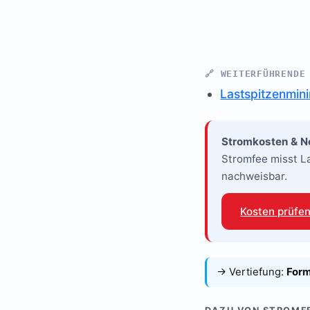
🔗 WEITERFÜHRENDE
Lastspitzenmini
Stromkosten & Ne
Stromfee misst La
nachweisbar.
Kosten prüfe
→ Vertiefung:
Form