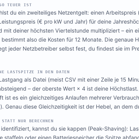
SO TEUER IST
st du ein zweiteiliges Netzentgelt: einen Arbeitspreis 
eistungspreis (€ pro kW und Jahr) für deine Jahreshöc
 mit deiner höchsten Viertelstunde multipliziert – ein e
 bestimmt also die Kosten für 12 Monate. Die genaue 
gt jeder Netzbetreiber selbst fest, du findest sie im Pr
NE LASTSPITZE IN DEN DATEN
Lastgang als Datei (meist CSV mit einer Zeile je 15 Minu
steigend – der oberste Wert × 4 ist deine Höchstlast.
 oft ist es ein gleichzeitiges Anlaufen mehrerer Verbrau
). Genau diese Gleichzeitigkeit ist der Hebel, an dem d
 STATT NUR BERECHNEN
identifiziert, kannst du sie kappen (Peak-Shaving): Last
e staffeln oder einen Batteriespeicher die Spitze abfan