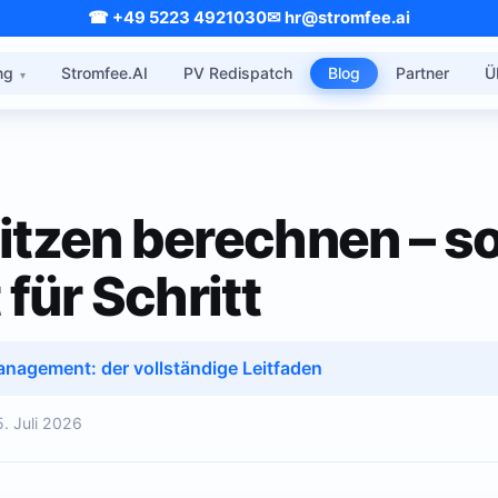
☎ +49 5223 4921030
✉ hr@stromfee.ai
ng
Stromfee.AI
PV Redispatch
Blog
Partner
Ü
itzen berechnen – so
 für Schritt
nagement: der vollständige Leitfaden
5. Juli 2026