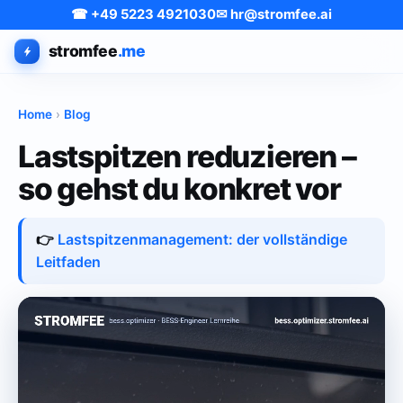
☎ +49 5223 4921030
✉ hr@stromfee.ai
stromfee
.me
Home
›
Blog
Lastspitzen reduzieren –
so gehst du konkret vor
👉
Lastspitzenmanagement: der vollständige
Leitfaden