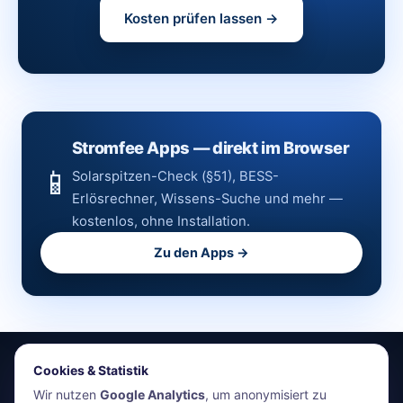
Kosten prüfen lassen →
Stromfee Apps — direkt im Browser
📱
Solarspitzen-Check (§51), BESS-
Erlösrechner, Wissens-Suche und mehr —
kostenlos, ohne Installation.
Zu den Apps →
Cookies & Statistik
stromfee.me
Wir nutzen
Google Analytics
, um anonymisiert zu