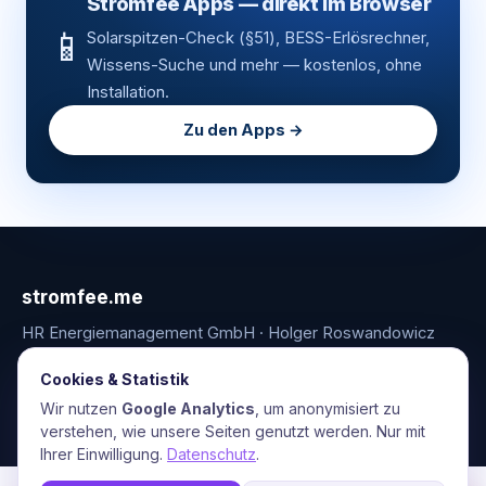
Stromfee Apps — direkt im Browser
📱
Solarspitzen-Check (§51), BESS-Erlösrechner,
Wissens-Suche und mehr — kostenlos, ohne
Installation.
Zu den Apps →
stromfee.me
HR Energiemanagement GmbH · Holger Roswandowicz
Bünde, Deutschland · 05223-4921030 · hr@stromfee.ai
Cookies & Statistik
Apps
Energiemonitoring
Netzanalyse
Blog
Über uns
Kontakt
Impressum
AGB
Datenschutz
Wir nutzen
Google Analytics
, um anonymisiert zu
verstehen, wie unsere Seiten genutzt werden. Nur mit
Ihrer Einwilligung.
Datenschutz
.