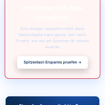
Was kosten dich deine
Lastspitzen?
Eine einzige Lastspitze treibt deine
Netzentgelte fuers ganze Jahr hoch.
Pruefe, wie viel ein Speicher dir sparen
wuerde.
Spitzenlast-Ersparnis pruefen →