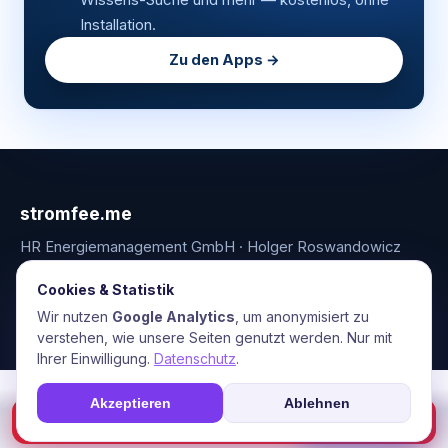
Installation.
Zu den Apps →
stromfee.me
HR Energiemanagement GmbH · Holger Roswandowicz
Bünde, Deutschland · 05223-4921030 · hr@stromfee.ai
Cookies & Statistik
Apps
Energiemonitoring
Netzanalyse
Blog
Über uns
Kontakt
Impressum
AGB
Datenschutz
Wir nutzen
Google Analytics
, um anonymisiert zu
verstehen, wie unsere Seiten genutzt werden. Nur mit
Ihrer Einwilligung.
Datenschutz
.
Akzeptieren
Ablehnen
☎
Soforthilfe
🛰️ Stromfee Radar öffnen →