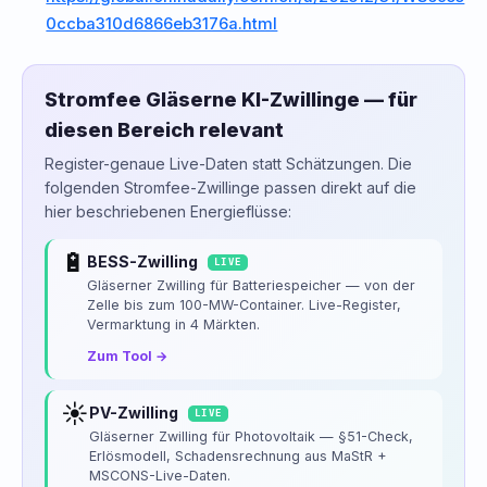
0ccba310d6866eb3176a.html
Stromfee Gläserne KI-Zwillinge — für
diesen Bereich relevant
Register-genaue Live-Daten statt Schätzungen. Die
folgenden Stromfee-Zwillinge passen direkt auf die
hier beschriebenen Energieflüsse:
🔋
BESS-Zwilling
LIVE
Gläserner Zwilling für Batteriespeicher — von der
Zelle bis zum 100-MW-Container. Live-Register,
Vermarktung in 4 Märkten.
Zum Tool →
☀️
PV-Zwilling
LIVE
Gläserner Zwilling für Photovoltaik — §51-Check,
Erlösmodell, Schadensrechnung aus MaStR +
MSCONS-Live-Daten.