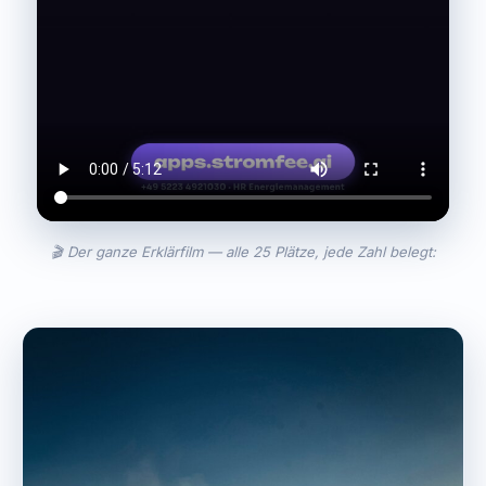
🎬 Der ganze Erklärfilm — alle 25 Plätze, jede Zahl belegt: