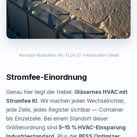
Konzept-Illustration (KI, FLUX·2): Infrastruktur-Detail
Stromfee-Einordnung
Genau hier liegt der Hebel:
Gläsernes HVAC mit
Stromfee KI
. Wir machen jeden Wechselrichter,
jede Zelle, jedes Register sichtbar — Container
bis Einzelzelle. Bei einem Standort dieser
Größenordnung sind
5–15 % HVAC-Einsparung
Industriestandard
. Plus der
BESS Optimizer
: