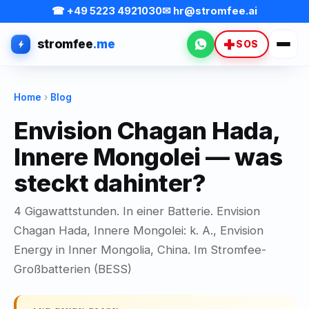
☎ +49 5223 4921030
✉ hr@stromfee.ai
stromfee
.me
WhatsApp
SOS
Home
›
Blog
Envision Chagan Hada,
Innere Mongolei — was
steckt dahinter?
4 Gigawattstunden. In einer Batterie. Envision
Chagan Hada, Innere Mongolei: k. A., Envision
Energy in Inner Mongolia, China. Im Stromfee-
Großbatterien (BESS)