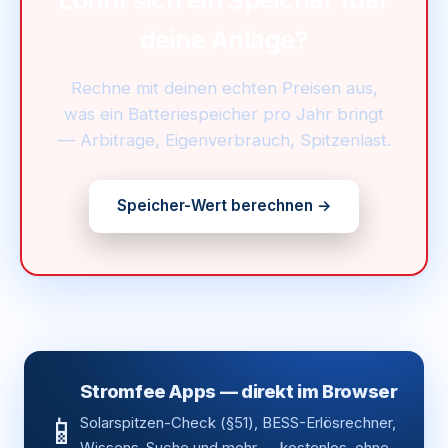
deine Anlage?
Rechne mit deinen echten Preisen aus,
was ein Batteriespeicher pro Jahr bringt
— Arbitrage, Eigenverbrauch, Spitzenlast.
Speicher-Wert berechnen →
Stromfee Apps — direkt im Browser
📱
Solarspitzen-Check (§51), BESS-Erlösrechner,
Wissens-Suche und mehr — kostenlos, ohne