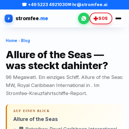
☎ +49 5223 4921030
✉ hr@stromfee.ai
stromfee
.me
WhatsApp
SOS
Home
›
Blog
Allure of the Seas —
was steckt dahinter?
96 Megawatt. Ein einziges Schiff. Allure of the Seas:
MW, Royal Caribbean International in . Im
Stromfee-Kreuzfahrtschiffe-Report.
AUF EINEN BLICK
Allure of the Seas
🏢 Betreiber: Royal Caribbean International