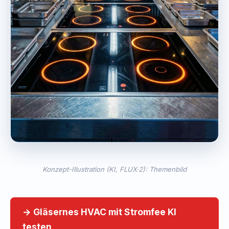
Konzept-Illustration (KI, FLUX·2): Themenbild
→ Gläsernes HVAC mit Stromfee KI
testen