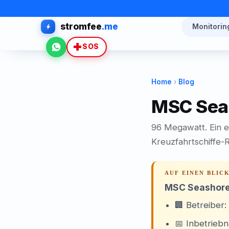
stromfee
.me
Monitorin
WhatsApp
SOS
Home
›
Blog
MSC Seas
96 Megawatt. Ein e
Kreuzfahrtschiffe-
AUF EINEN BLIC
MSC Seashor
🏢 Betreiber
📅 Inbetrieb