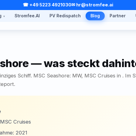
☎ +49 5223 4921030
✉ hr@stromfee.ai
g
Stromfee.AI
PV Redispatch
Blog
Partner
hore — was steckt dahint
inziges Schiff. MSC Seashore: MW, MSC Cruises in . Im 
Report.
K
e
: MSC Cruises
nahme: 2021