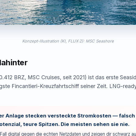
Konzept-Illustration (KI, FLUX·2): MSC Seashore
dahinter
.412 BRZ, MSC Cruises, seit 2021) ist das erste Seasi
ste Fincantieri-Kreuzfahrtschiff seiner Zeit. LNG-rea
der Anlage stecken versteckte Stromkosten — falsc
tenzial, teure Spitzen. Die meisten sehen sie nie.
Fall digital gegen die echten Netzdaten und zeigen dir schwarz au