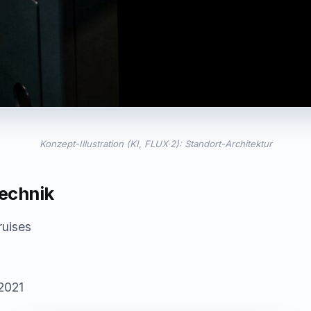
Konzept-Illustration (KI, FLUX·2): Standort-Architektur
Technik
uises
2021