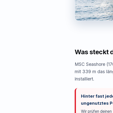
Was steckt 
MSC Seashore (170
mit 339 m das läng
installiert.
Hinter fast je
ungenutztes Po
Wir prüfen deinen 