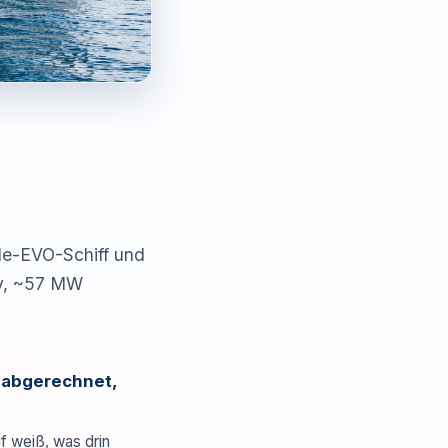
de-EVO-Schiff und
dy, ~57 MW
h abgerechnet,
f weiß, was drin