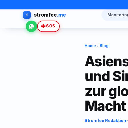
stromfee
.me
Monitorin
WhatsApp
SOS
Home
›
Blog
Asiens
und Si
zur gl
Macht
Stromfee Redaktion
·