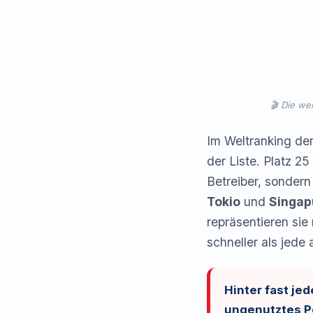
🎬 Die we
Im Weltranking d
der Liste. Platz 2
Betreiber, sonder
Tokio
und
Singap
repräsentieren sie
schneller als jed
Hinter fast je
ungenutztes Po