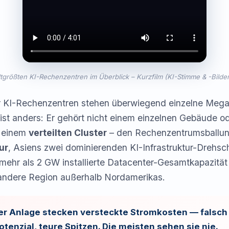
ltgrößten KI-Rechenzentren im Überblick – Kurzfilm (KI-Stimme & -Bilder
er KI-Rechenzentren stehen überwiegend einzelne Me
5 ist anders: Er gehört nicht einem einzelnen Gebäude o
n einem
verteilten Cluster
– den Rechenzentrumsballu
ur
, Asiens zwei dominierenden KI-Infrastruktur-Dreh
 mehr als 2 GW installierte Datacenter-Gesamtkapazitä
e andere Region außerhalb Nordamerikas.
der Anlage stecken versteckte Stromkosten — falsc
tenzial, teure Spitzen. Die meisten sehen sie nie.