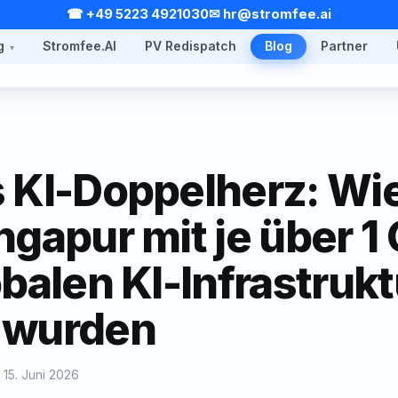
☎ +49 5223 4921030
✉ hr@stromfee.ai
g
Stromfee.AI
PV Redispatch
Blog
Partner
 KI-Doppelherz: Wie
ngapur mit je über 
obalen KI-Infrastrukt
 wurden
 15. Juni 2026