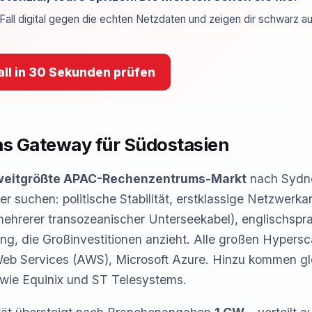
Fall digital gegen die echten Netzdaten und zeigen dir schwarz au
ll in 30 Sekunden prüfen
as Gateway für Südostasien
weitgrößte APAC-Rechenzentrums-Markt
nach Sydne
ber suchen: politische Stabilität, erstklassige Netzwerk
ehrerer transozeanischer Unterseekabel), englischspr
ng, die Großinvestitionen anzieht. Alle großen Hypersca
b Services (AWS), Microsoft Azure. Hinzu kommen gl
 wie Equinix und ST Telesystems.