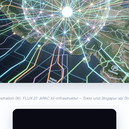
ustration (KI, FLUX·2): APAC KI-Infrastruktur – Tokio und Singapur als D