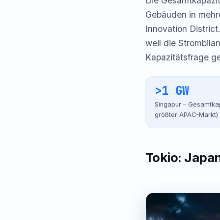
Die Gesamtkapazi
Gebäuden in mehre
Innovation Distric
weil die Strombila
Kapazitätsfrage 
>1 GW
Singapur – Gesamtkap
größter APAC-Markt)
Tokio: Japa