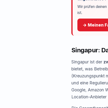
Wir prüfen deinen 
ist.
→ Meinen Fa
Singapur: D
Singapur ist der
z
bietet, was Betrei
(Kreuzungspunkt m
und eine Regulieru
Google, Amazon We
Location-Anbieter