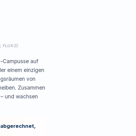
, FLUX·2).
ga-Campusse auf
der einem einzigen
ngsräumen von
scheiben. Zusammen
t – und wachsen
h abgerechnet,