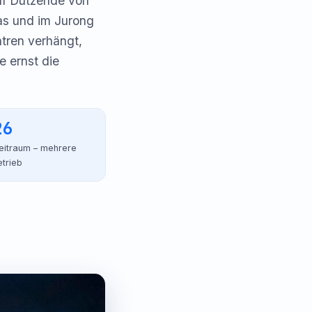
auf Dutzende von
as und im Jurong
ntren verhängt,
e ernst die
26
itraum – mehrere
etrieb