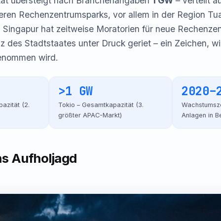
tät übersteigt nach Branchenangaben
1 GW
– verteilt 
ren Rechenzentrumsparks, vor allem in der Region Tu
t. Singapur hat zeitweise Moratorien für neue Rechenze
nz des Stadtstaates unter Druck geriet – ein Zeichen, wi
genommen wird.
>1 GW
2020–
azität (2.
Tokio – Gesamtkapazität (3.
Wachstumsze
größter APAC-Markt)
Anlagen in B
ns Aufholjagd