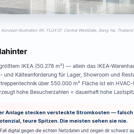
Konzept-Illustration (KI, FLUX·2): Central WestGate, Bang Yai, Thailand
dahinter
größtem IKEA (50.278 m²) — allein das IKEA-Warenhau
- und Kälteanforderung für Lager, Showroom und Resta
ltreppentechnik über 550.000 m² Fläche ist ein HVAC
eugt hohe Besucherzahlen = dauerhaft hohe Lastspit
der Anlage stecken versteckte Stromkosten — falsc
tenzial, teure Spitzen. Die meisten sehen sie nie.
Fall digital gegen die echten Netzdaten und zeigen dir schwarz au