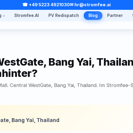
☎ +49 5223 4921030
✉ hr@stromfee.ai
g
Stromfee.AI
PV Redispatch
Blog
Partner
WestGate, Bang Yai, Thail
ahinter?
 Mall. Central WestGate, Bang Yai, Thailand. Im Stromfee
K
ate, Bang Yai, Thailand