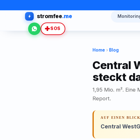
stromfee
.me
Monitorin
WhatsApp
SOS
Home
›
Blog
Central 
steckt d
1,95 Mio. m². Eine
Report.
AUF EINEN BLIC
Central WestG