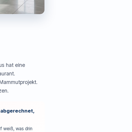
s hat eine
urant.
-Mammutprojekt.
zen.
h abgerechnet,
f weiß, was drin