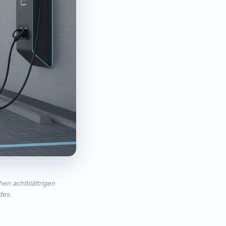
hen achtblättrigen
des.