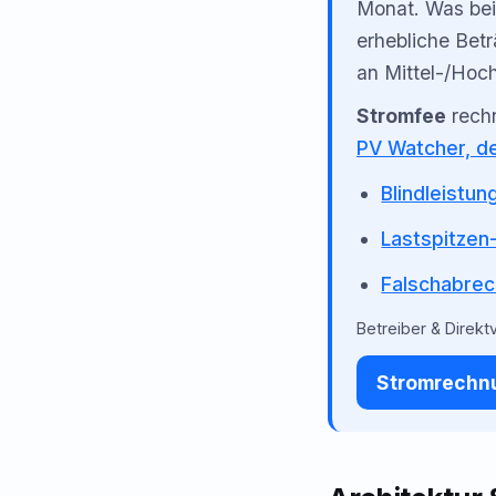
Monat. Was bei
erhebliche Bet
an Mittel-/Ho
Stromfee
rechn
PV Watcher, de
Blindleistun
Lastspitzen
Falschabrec
Betreiber & Direkt
Stromrechnu