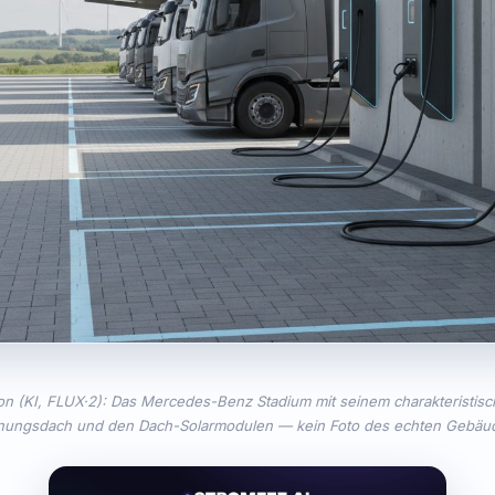
ion (KI, FLUX·2): Das Mercedes-Benz Stadium mit seinem charakteristisc
nungsdach und den Dach-Solarmodulen — kein Foto des echten Gebäu