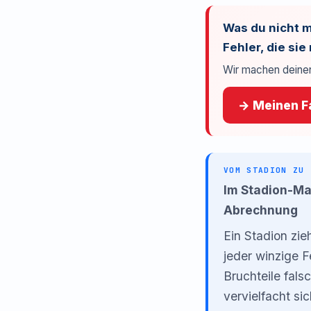
Was du nicht m
Fehler, die si
Wir machen deinen
→ Meinen Fa
VOM STADION ZU 
Im Stadion-Maß
Abrechnung
Ein Stadion zie
jeder winzige Fe
Bruchteile fals
vervielfacht s