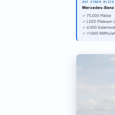
AUF EINEN BLICK
Mercedes-Benz 
✓
75.000 Plätze
✓
LEED Platinum (e
✓
4.000 Solarmod
✓
>1.600 MWh/Jah