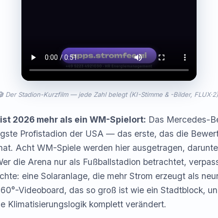
🎬 Der Stadion-Kurzfilm — jede Zahl belegt (KI-Stimme & -Bilder, FLUX·2)
 ist 2026 mehr als ein WM-Spielort:
Das Mercedes-Be
igste Profistadion der USA — das erste, das die Bewe
 hat. Acht WM-Spiele werden hier ausgetragen, darunte
Wer die Arena nur als Fußballstadion betrachtet, verpass
hte: eine Solaranlage, die mehr Strom erzeugt als ne
60°-Videoboard, das so groß ist wie ein Stadtblock, un
e Klimatisierungslogik komplett verändert.