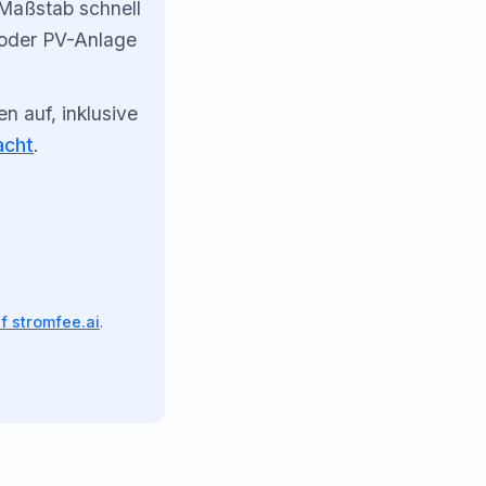
-Maßstab schnell
 oder PV-Anlage
 auf, inklusive
acht
.
f stromfee.ai
.