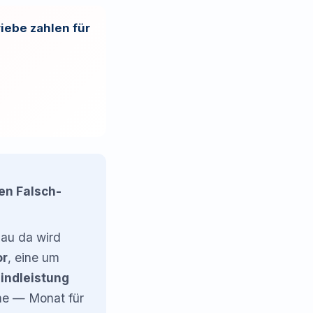
iebe zahlen für
en Falsch-
au da wird
or
, eine um
lindleistung
mme — Monat für