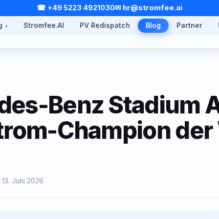
☎ +49 5223 4921030
✉ hr@stromfee.ai
g
Stromfee.AI
PV Redispatch
Blog
Partner
es-Benz Stadium At
strom-Champion de
 13. Juni 2026