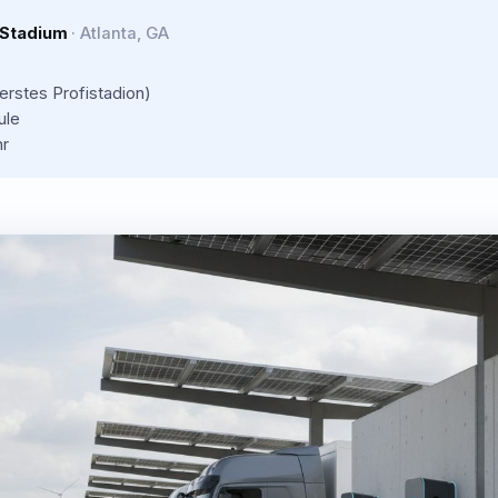
Stadium
·
Atlanta, GA
rstes Profistadion)
ule
r