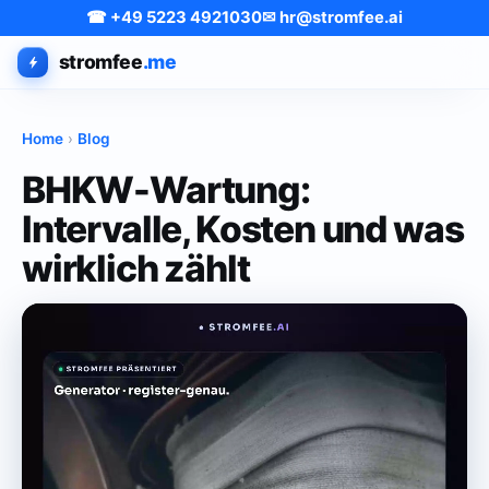
☎ +49 5223 4921030
✉ hr@stromfee.ai
stromfee
.me
Home
›
Blog
BHKW-Wartung:
Intervalle, Kosten und was
wirklich zählt