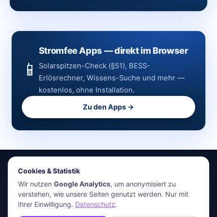
Stromfee Apps — direkt im Browser
📱
Solarspitzen-Check (§51), BESS-
Erlösrechner, Wissens-Suche und mehr —
kostenlos, ohne Installation.
Zu den Apps →
Cookies & Statistik
stromfee.me
Wir nutzen
Google Analytics
, um anonymisiert zu
verstehen, wie unsere Seiten genutzt werden. Nur mit
HR Energiemanagement GmbH · Holger Roswandowicz
Ihrer Einwilligung.
Datenschutz
.
Bünde, Deutschland · 05223-4921030 · hr@stromfee.ai