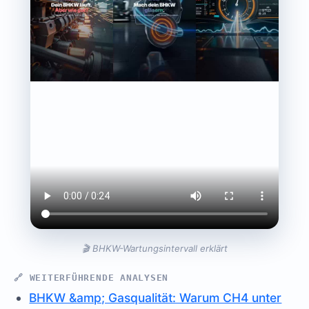
🎬 BHKW-Wartungsintervall erklärt
🔗 WEITERFÜHRENDE ANALYSEN
BHKW &amp; Gasqualität: Warum CH4 unter