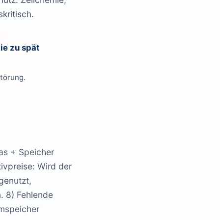
kritisch.
die zu spät
Störung.
as + Speicher
tivpreise: Wird der
genutzt,
. 8) Fehlende
omspeicher