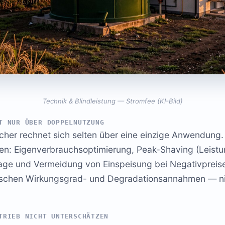
Technik & Blindleistung — Stromfee (KI-Bild)
T NUR ÜBER DOPPELNUTZUNG
her rechnet sich selten über eine einzige Anwendung.
len: Eigenverbrauchsoptimierung, Peak-Shaving (Leistu
ge und Vermeidung von Einspeisung bei Negativpreis
tischen Wirkungsgrad- und Degradationsannahmen — ni
TRIEB NICHT UNTERSCHÄTZEN