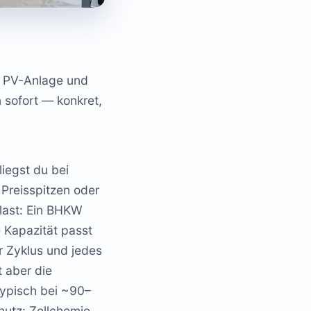
d PV-Anlage und
 sofort — konkret,
liegst du bei
Preisspitzen oder
dlast: Ein BHKW
e Kapazität passt
r Zyklus und jedes
 aber die
typisch bei ~90–
hutz: Zellchemie,