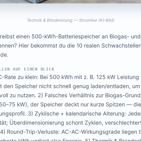
Technik & Blindleistung — Stromfee (KI-Bild)
treibst einen 500-kWh-Batteriespeicher an Biogas- un
 kennen? Hier bekommst du die 10 realen Schwachstellen
ede.
LLEN AUF EINEN BLICK
C-Rate zu klein: Bei 500 kWh mit z. B. 125 kW Leistung 
 den Speicher nicht schnell genug laden/entladen, um 
oll zu nutzen. 2) Falsches Verhältnis zur Biogas-Grun
t 50–75 kW), der Speicher deckt nur kurze Spitzen — di
ngsprofil. 3) Zyklische + kalendarische Alterung: Jede
tät; Überdimensionierung schont Zyklen, verschlechtert
. 4) Round-Trip-Verluste: AC-AC-Wirkungsgrade liegen 
cherte kWh verliert also Energie. 5) Thermik & Brandsc