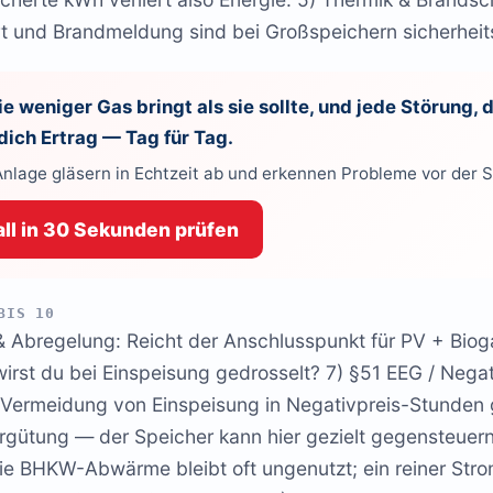
rt und Brandmeldung sind bei Großspeichern sicherheits
e weniger Gas bringt als sie sollte, und jede Störung, 
 dich Ertrag — Tag für Tag.
Anlage gläsern in Echtzeit ab und erkennen Probleme vor der 
ll in 30 Sekunden prüfen
BIS 10
& Abregelung: Reicht der Anschlusspunkt für PV + Biog
 wirst du bei Einspeisung gedrosselt? 7) §51 EEG / Nega
r Vermeidung von Einspeisung in Negativpreis-Stunden 
rgütung — der Speicher kann hier gezielt gegensteuern
ie BHKW-Abwärme bleibt oft ungenutzt; ein reiner Str