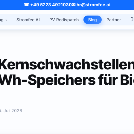
☎ +49 5223 4921030
✉ hr@stromfee.ai
ng
Stromfee.AI
PV Redispatch
Blog
Partner
Ü
 Kernschwachstellen
h-Speichers für Bi
5. Juli 2026