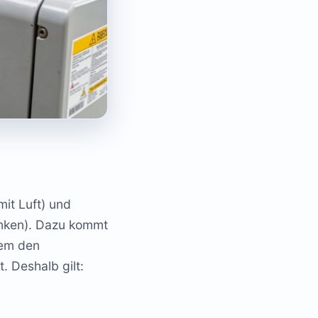
it Luft) und
enken). Dazu kommt
dem den
. Deshalb gilt: