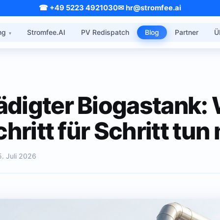
☎ +49 5223 4921030
✉ hr@stromfee.ai
ng
Stromfee.AI
PV Redispatch
Blog
Partner
Ü
digter Biogastank:
chritt für Schritt tu
5. Juli 2026