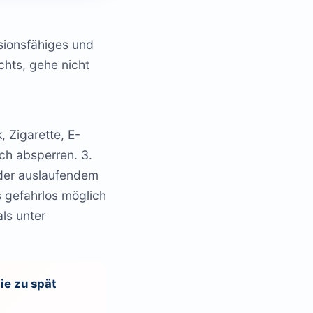
osionsfähiges und
chts, gehe nicht
 Zigarette, E-
ch absperren. 3.
oder auslaufendem
s gefahrlos möglich
ls unter
die zu spät