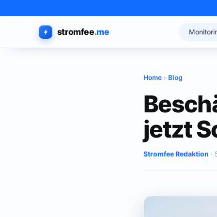
stromfee
.me
Monitori
Home
›
Blog
Beschä
jetzt S
Stromfee Redaktion
· 