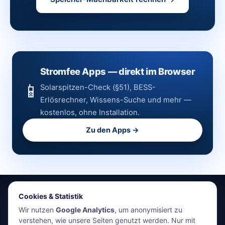
Stromfee Apps — direkt im Browser
📱
Solarspitzen-Check (§51), BESS-
Erlösrechner, Wissens-Suche und mehr —
kostenlos, ohne Installation.
Zu den Apps →
Cookies & Statistik
stromfee.me
Wir nutzen
Google Analytics
, um anonymisiert zu
verstehen, wie unsere Seiten genutzt werden. Nur mit
HR Energiemanagement GmbH · Holger Roswandowicz