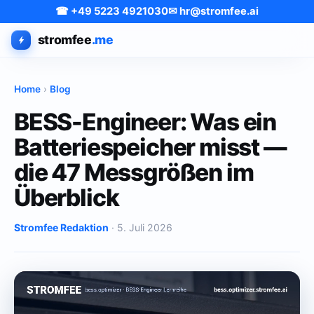
☎ +49 5223 4921030
✉ hr@stromfee.ai
stromfee
.me
Home
›
Blog
BESS-Engineer: Was ein
Batteriespeicher misst —
die 47 Messgrößen im
Überblick
Stromfee Redaktion
· 5. Juli 2026