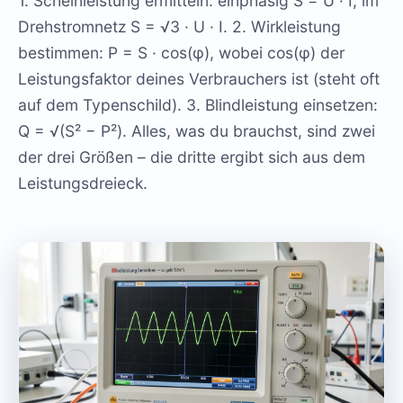
1. Scheinleistung ermitteln: einphasig S = U · I, im
Drehstromnetz S = √3 · U · I. 2. Wirkleistung
bestimmen: P = S · cos(φ), wobei cos(φ) der
Leistungsfaktor deines Verbrauchers ist (steht oft
auf dem Typenschild). 3. Blindleistung einsetzen:
Q = √(S² − P²). Alles, was du brauchst, sind zwei
der drei Größen – die dritte ergibt sich aus dem
Leistungsdreieck.