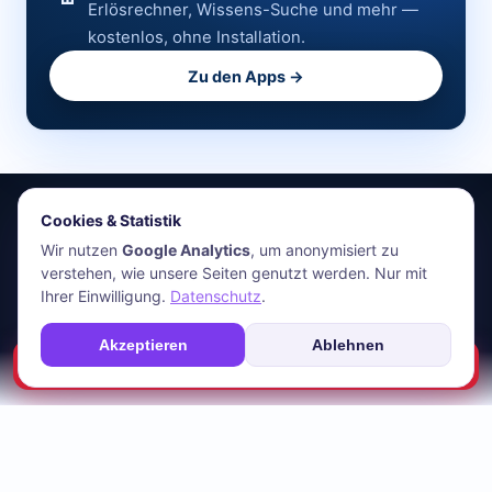
Erlösrechner, Wissens-Suche und mehr —
kostenlos, ohne Installation.
Zu den Apps →
Cookies & Statistik
stromfee.me
Wir nutzen
Google Analytics
, um anonymisiert zu
verstehen, wie unsere Seiten genutzt werden. Nur mit
HR Energiemanagement GmbH · Holger Roswandowicz
Ihrer Einwilligung.
Datenschutz
.
Bünde, Deutschland · 05223-4921030 · hr@stromfee.ai
Apps
Energiemonitoring
Netzanalyse
Blog
Über uns
Kontakt
Akzeptieren
Ablehnen
Impressum
AGB
Datenschutz
📊 Deine Anlage prüfen →