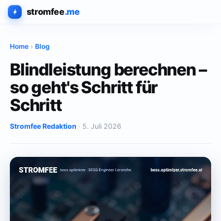
stromfee
.me
Home
›
Blog
Blindleistung berechnen –
so geht's Schritt für
Schritt
Stromfee Redaktion
· 5. Juli 2026