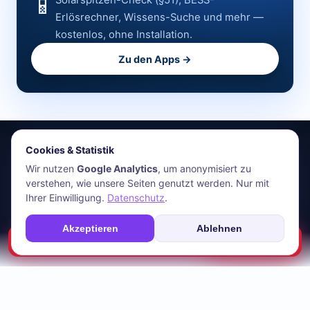
📱
Solarspitzen-Check (§51), BESS-
Erlösrechner, Wissens-Suche und mehr —
kostenlos, ohne Installation.
Zu den Apps →
Cookies & Statistik
stromfee.me
Wir nutzen
Google Analytics
, um anonymisiert zu
verstehen, wie unsere Seiten genutzt werden. Nur mit
HR Energiemanagement GmbH · Holger Roswandowicz
Ihrer Einwilligung.
Datenschutz
.
Bünde, Deutschland · 05223-4921030 · hr@stromfee.ai
Apps
Energiemonitoring
Netzanalyse
Blog
Über uns
Kontakt
Akzeptieren
Ablehnen
☎
Soforthilfe
Impressum
AGB
Datenschutz
📊 Deine Anlage prüfen →