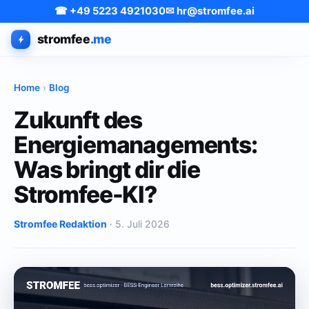
☎ +49 5223 4921030
✉ hr@stromfee.ai
stromfee
.me
Home
›
Blog
Zukunft des
Energiemanagements:
Was bringt dir die
Stromfee-KI?
Stromfee Redaktion
· 5. Juli 2026