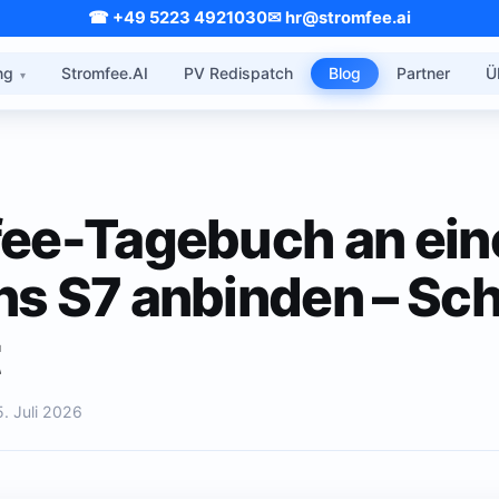
☎ +49 5223 4921030
✉ hr@stromfee.ai
ng
Stromfee.AI
PV Redispatch
Blog
Partner
Ü
ee-Tagebuch an ein
s S7 anbinden – Schr
t
5. Juli 2026