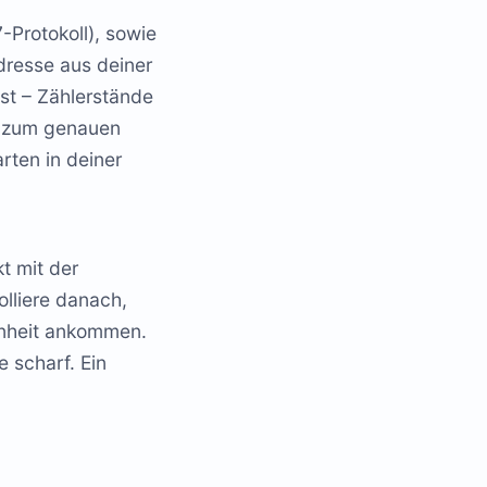
-Protokoll), sowie
dresse aus deiner
sst – Zählerstände
en zum genauen
rten in deiner
t mit der
lliere danach,
inheit ankommen.
 scharf. Ein