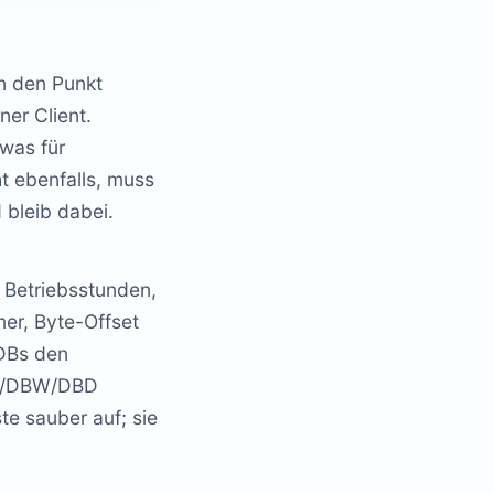
en den Punkt
er Client.
 was für
t ebenfalls, muss
 bleib dabei.
, Betriebsstunden,
er, Byte-Offset
 DBs den
DBX/DBW/DBD
te sauber auf; sie