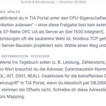
Technik & Blindleistung — Stromfee (KI-Bild)
WEG WÄHLEN
aktivierst du in TIA Portal unter den CPU-Eigenschaft
tion zulassen“ – ohne diese Freigabe liest kein extern
die S7-Reihe OPC UA als Server an (bei 1500 integriert),
nbindungen oft die sauberere Wahl ist. Modbus TCP geh
s Server-Baustein projektiert sein. Wähle einen Weg und
 DATENBAUSTEIN FESTLEGEN
Werte ins Tagebuch sollen (z. B. Leistung, Zählerstand
ro Wert brauchst du die Adresse: Datenbaustein-Numm
L, INT, DINT, REAL). Deaktiviere für die betreffenden
teinzugriff“ in TIA Portal, wenn du klassisch per DB.
 stimmen die Offsets nicht. Schreibe dir diese Adresslis
fürs Mapping.