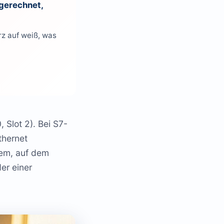
bgerechnet,
rz auf weiß, was
 Slot 2). Bei S7-
thernet
tem, auf dem
er einer