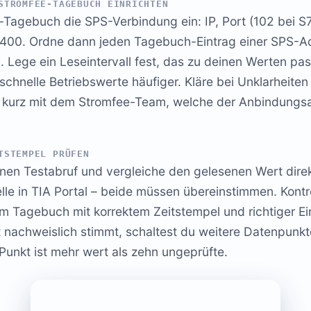
STROMFEE-TAGEBUCH EINRICHTEN
Tagebuch die SPS-Verbindung ein: IP, Port (102 bei S7
/400. Ordne dann jeden Tagebuch-Eintrag einer SPS-A
. Lege ein Leseintervall fest, das zu deinen Werten pa
 schnelle Betriebswerte häufiger. Kläre bei Unklarheit
g kurz mit dem Stromfee-Team, welche der Anbindungsa
TSTEMPEL PRÜFEN
lnen Testabruf und vergleiche den gelesenen Wert direk
e in TIA Portal – beide müssen übereinstimmen. Kontro
 im Tagebuch mit korrektem Zeitstempel und richtiger E
 nachweislich stimmt, schaltest du weitere Datenpunkte
Punkt ist mehr wert als zehn ungeprüfte.