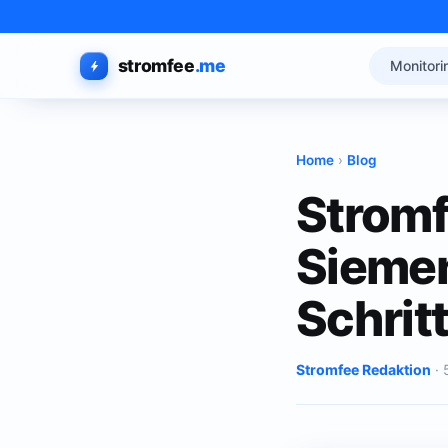
stromfee
.me
Monitori
Home
›
Blog
Stromf
Siemen
Schrit
Stromfee Redaktion
· 