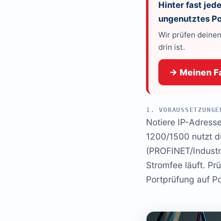
Hinter fast je
ungenutztes Pot
Wir prüfen deinen
drin ist.
→ Meinen Fa
1. VORAUSSETZUNGE
Notiere IP-Adresse
1200/1500 nutzt du
(PROFINET/Industri
Stromfee läuft. Pr
Portprüfung auf Po