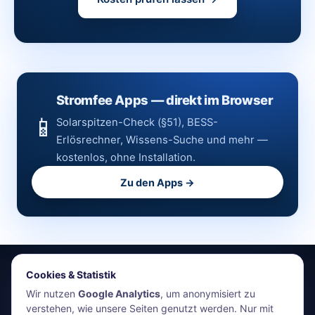
Stromfee Apps — direkt im Browser
📱
Solarspitzen-Check (§51), BESS-
Erlösrechner, Wissens-Suche und mehr —
kostenlos, ohne Installation.
Zu den Apps →
Cookies & Statistik
stromfee.me
Wir nutzen
Google Analytics
, um anonymisiert zu
verstehen, wie unsere Seiten genutzt werden. Nur mit
HR Energiemanagement GmbH · Holger Roswandowicz