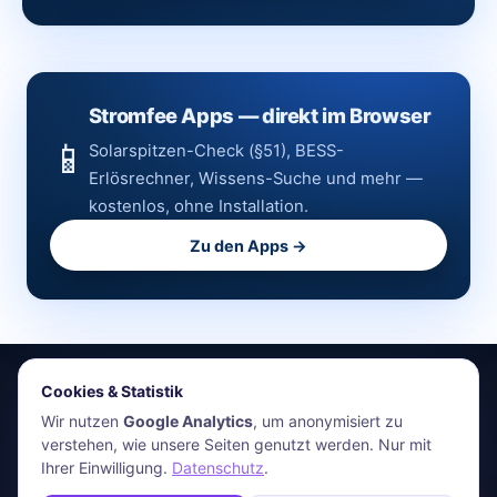
Stromfee Apps — direkt im Browser
📱
Solarspitzen-Check (§51), BESS-
Erlösrechner, Wissens-Suche und mehr —
kostenlos, ohne Installation.
Zu den Apps →
Cookies & Statistik
stromfee.me
Wir nutzen
Google Analytics
, um anonymisiert zu
verstehen, wie unsere Seiten genutzt werden. Nur mit
HR Energiemanagement GmbH · Holger Roswandowicz
Ihrer Einwilligung.
Datenschutz
.
Bünde, Deutschland · 05223-4921030 · hr@stromfee.ai