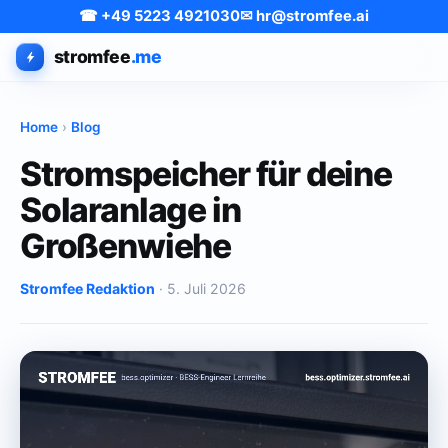
☎ +49 5223 4921030
✉ hr@stromfee.ai
stromfee
.me
Home
›
Blog
Stromspeicher für deine
Solaranlage in
Großenwiehe
Stromfee Redaktion
· 5. Juli 2026