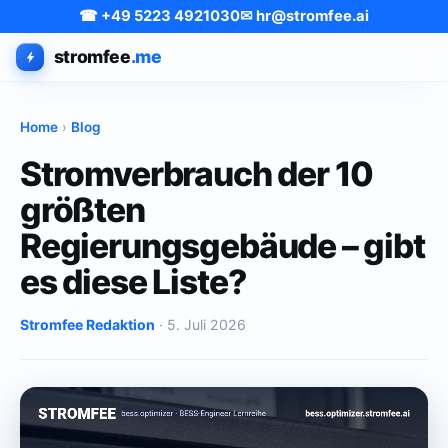
☎ +49 5223 4921030
✉ hr@stromfee.ai
stromfee
.me
Home
›
Blog
Stromverbrauch der 10
größten
Regierungsgebäude – gibt
es diese Liste?
Stromfee Redaktion
· 5. Juli 2026