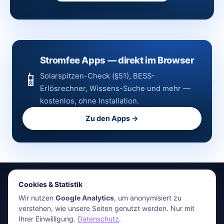
Stromfee Apps — direkt im Browser
📱
Solarspitzen-Check (§51), BESS-
Erlösrechner, Wissens-Suche und mehr —
kostenlos, ohne Installation.
Zu den Apps →
Cookies & Statistik
stromfee.me
Wir nutzen
Google Analytics
, um anonymisiert zu
verstehen, wie unsere Seiten genutzt werden. Nur mit
HR Energiemanagement GmbH · Holger Roswandowicz
Ihrer Einwilligung.
Datenschutz
.
Bünde, Deutschland · 05223-4921030 · hr@stromfee.ai