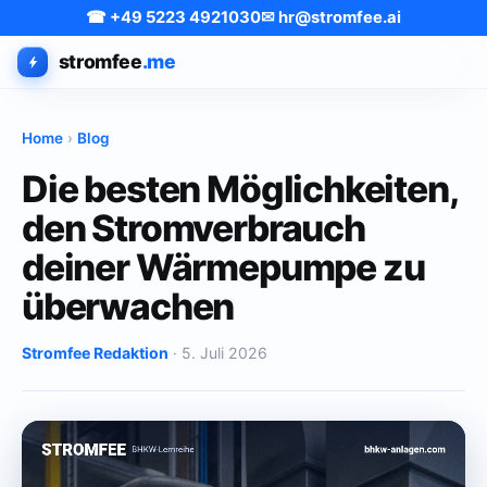
☎ +49 5223 4921030
✉ hr@stromfee.ai
stromfee
.me
Home
›
Blog
Die besten Möglichkeiten,
den Stromverbrauch
deiner Wärmepumpe zu
überwachen
Stromfee Redaktion
· 5. Juli 2026