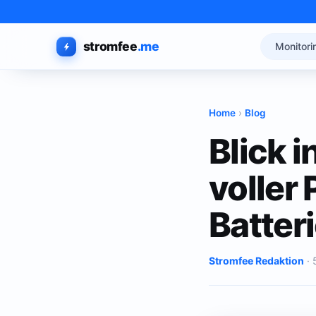
stromfee
.me
Monitori
Home
›
Blog
Blick i
voller
Batter
Stromfee Redaktion
· 