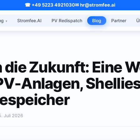
☎ +49 5223 4921030
✉ hr@stromfee.ai
ng
Stromfee.AI
PV Redispatch
Blog
Partner
Ü
n die Zukunft: Eine W
 PV-Anlagen, Shellie
iespeicher
5. Juli 2026