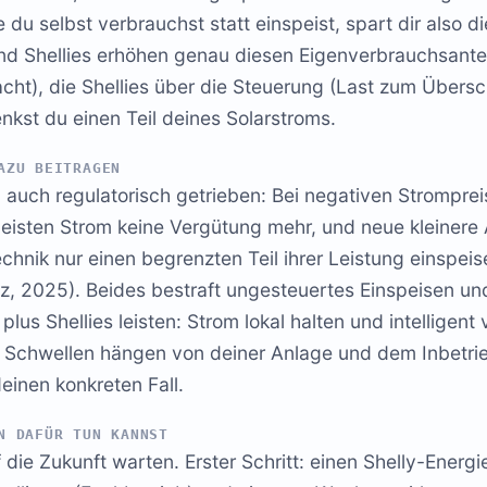
 du selbst verbrauchst statt einspeist, spart dir also di
nd Shellies erhöhen genau diesen Eigenverbrauchsantei
acht), die Shellies über die Steuerung (Last zum Übers
kst du einen Teil deines Solarstroms.
AZU BEITRAGEN
 auch regulatorisch getrieben: Bei negativen Strompre
peisten Strom keine Vergütung mehr, und neue kleinere
hnik nur einen begrenzten Teil ihrer Leistung einspeis
tz, 2025). Beides bestraft ungesteuertes Einspeisen u
lus Shellies leisten: Strom lokal halten und intelligent
e Schwellen hängen von deiner Anlage und dem Inbet
deinen konkreten Fall.
N DAFÜR TUN KANNST
 die Zukunft warten. Erster Schritt: einen Shelly-Ener