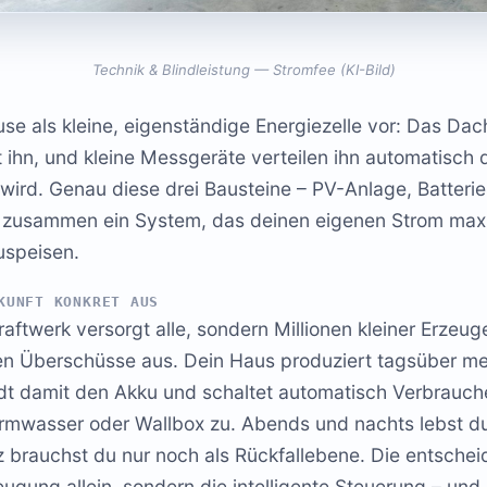
Technik & Blindleistung — Stromfee (KI-Bild)
ause als kleine, eigenständige Energiezelle vor: Das Da
 ihn, und kleine Messgeräte verteilen ihn automatisch d
wird. Genau diese drei Bausteine – PV-Anlage, Batteri
n zusammen ein System, das deinen eigenen Strom maxi
zuspeisen.
KUNFT KONKRET AUS
raftwerk versorgt alle, sondern Millionen kleiner Erzeug
en Überschüsse aus. Dein Haus produziert tagsüber meh
ädt damit den Akku und schaltet automatisch Verbrauch
wasser oder Wallbox zu. Abends und nachts lebst d
 brauchst du nur noch als Rückfallebene. Die entschei
eugung allein, sondern die intelligente Steuerung – un