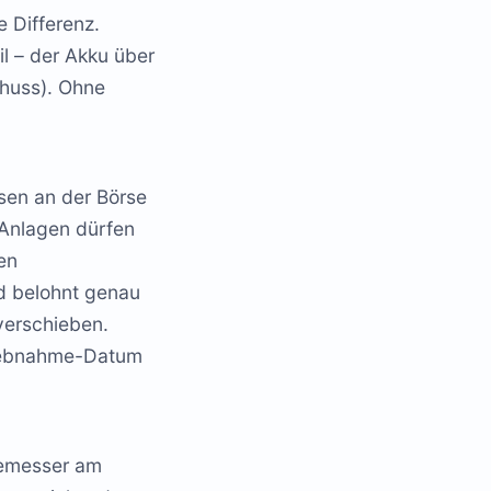
e Differenz.
l – der Akku über
chuss). Ohne
isen an der Börse
 Anlagen dürfen
en
nd belohnt genau
 verschieben.
riebnahme-Datum
giemesser am