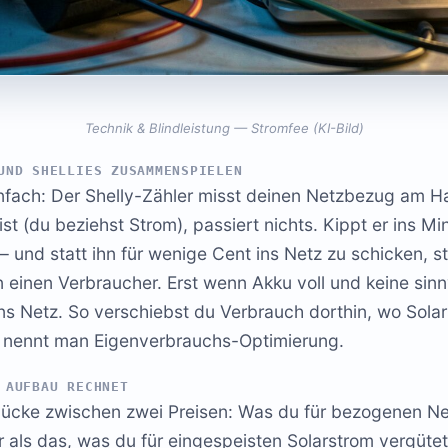
Technik & Blindleistung — Stromfee (KI-Bild)
UND SHELLIES ZUSAMMENSPIELEN
einfach: Der Shelly-Zähler misst deinen Netzbezug am 
ist (du beziehst Strom), passiert nichts. Kippt er ins Min
– und statt ihn für wenige Cent ins Netz zu schicken, st
n einen Verbraucher. Erst wenn Akku voll und keine sin
 ins Netz. So verschiebst du Verbrauch dorthin, wo Sol
as nennt man Eigenverbrauchs-Optimierung.
 AUFBAU RECHNET
 Lücke zwischen zwei Preisen: Was du für bezogenen Ne
er als das, was du für eingespeisten Solarstrom vergüt