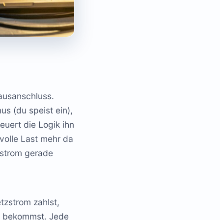
Hausanschluss.
us (du speist ein),
euert die Logik ihn
nvolle Last mehr da
arstrom gerade
tzstrom zahlst,
et bekommst. Jede