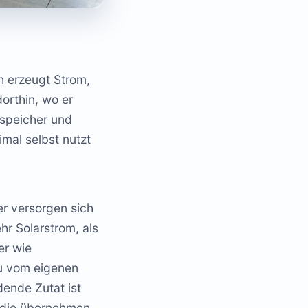
ch erzeugt Strom,
orthin, wo er
espeicher und
mal selbst nutzt
er versorgen sich
r Solarstrom, als
er wie
u vom eigenen
dende Zutat ist
d die übernehmen