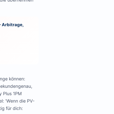
— Arbitrage,
inge können:
 sekundengenau,
ly Plus 1PM
l: 'Wenn die PV-
ig für dich: