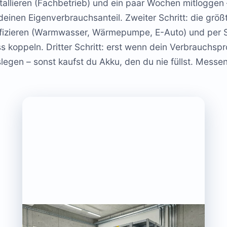
allieren (Fachbetrieb) und ein paar Wochen mitloggen 
einen Eigenverbrauchsanteil. Zweiter Schritt: die größt
ifizieren (Warmwasser, Wärmepumpe, E-Auto) und per S
koppeln. Dritter Schritt: erst wenn dein Verbrauchsprofi
legen – sonst kaufst du Akku, den du nie füllst. Mess