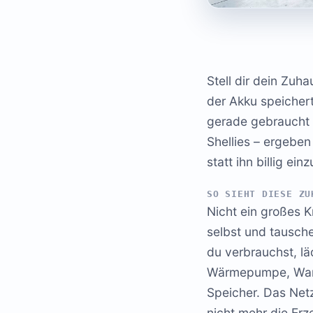
Stell dir dein Zuh
der Akku speichert
gerade gebraucht 
Shellies – ergebe
statt ihn billig ein
SO SIEHT DIESE ZU
Nicht ein großes K
selbst und tausch
du verbrauchst, l
Wärmepumpe, Warm
Speicher. Das Netz
nicht mehr die Erz