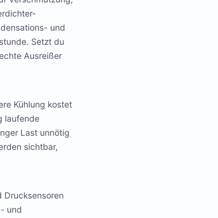
rdichter-
ondensations- und
stunde. Setzt du
 echte Ausreißer
fere Kühlung kostet
g laufende
inger Last unnötig
erden sichtbar,
d Drucksensoren
e- und