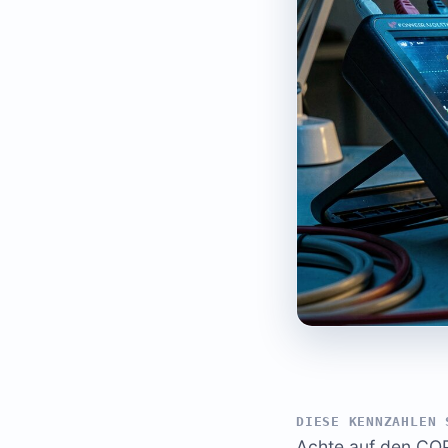
DIESE KENNZAHLEN 
Achte auf den COP/