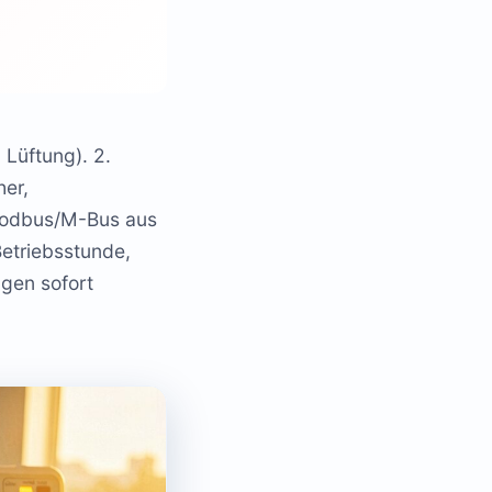
 Lüftung). 2.
her,
r Modbus/M-Bus aus
etriebsstunde,
ngen sofort