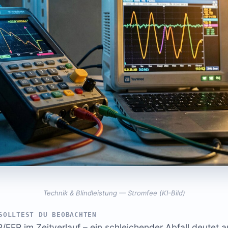
Technik & Blindleistung — Stromfee (KI-Bild)
SOLLTEST DU BEOBACHTEN
EER im Zeitverlauf – ein schleichender Abfall deutet 