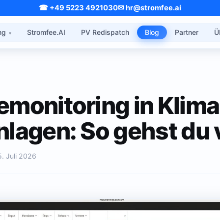
☎ +49 5223 4921030
✉ hr@stromfee.ai
ng
Stromfee.AI
PV Redispatch
Blog
Partner
Ü
emonitoring in Klima
nlagen: So gehst du 
5. Juli 2026