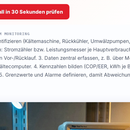
ll in 30 Sekunden prüfen
M MONITORING
ntifizieren (Kältemaschine, Rückkühler, Umwälzpumpen,
n: Stromzähler bzw. Leistungsmesser je Hauptverbrauc
n Vor-/Rücklauf. 3. Daten zentral erfassen, z. B. übe
ältecomputer. 4. Kennzahlen bilden (COP/EER, kWh je B
. 5. Grenzwerte und Alarme definieren, damit Abweichu