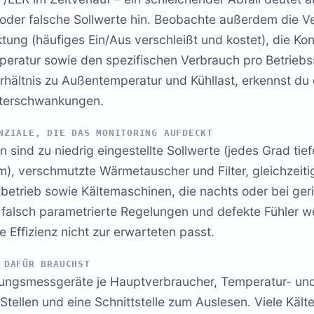
oder falsche Sollwerte hin. Beobachte außerdem die Ve
tung (häufiges Ein/Aus verschleißt und kostet), die K
ratur sowie den spezifischen Verbrauch pro Betriebs
rhältnis zu Außentemperatur und Kühllast, erkennst du
tterschwankungen.
NZIALE, DIE DAS MONITORING AUFDECKT
n sind zu niedrig eingestellte Sollwerte (jedes Grad tie
), verschmutzte Wärmetauscher und Filter, gleichzeiti
tbetrieb sowie Kältemaschinen, die nachts oder bei ger
 falsch parametrierte Regelungen und defekte Fühler w
 Effizienz nicht zur erwarteten passt.
 DAFÜR BRAUCHST
tungsmessgeräte je Hauptverbraucher, Temperatur- un
Stellen und eine Schnittstelle zum Auslesen. Viele Kält