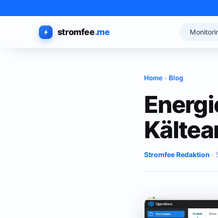
stromfee
.me
Monitori
Home
›
Blog
Energi
Kältea
Stromfee Redaktion
· 