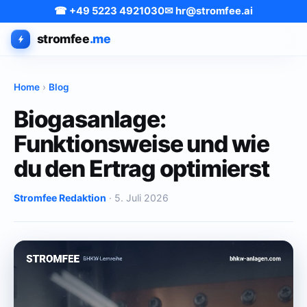
☎ +49 5223 4921030
✉ hr@stromfee.ai
stromfee
.me
Home
›
Blog
Biogasanlage:
Funktionsweise und wie
du den Ertrag optimierst
Stromfee Redaktion
· 5. Juli 2026