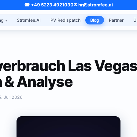
☎ +49 5223 4921030
✉ hr@stromfee.ai
ng
Stromfee.AI
PV Redispatch
Blog
Partner
Ü
erbrauch Las Vegas
 & Analyse
5. Juli 2026