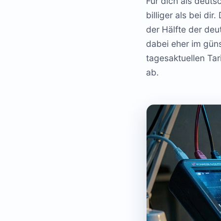
Für dich als deuts
billiger als bei di
der Hälfte der deu
dabei eher im güns
tagesaktuellen Tar
ab.