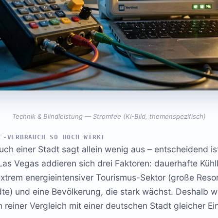
Technik & Blindleistung — Stromfee (KI-Bild, themenspezifisch)
F-VERBRAUCH SO HOCH WIRKT
h einer Stadt sagt allein wenig aus – entscheidend is
 Las Vegas addieren sich drei Faktoren: dauerhafte Kühl
extrem energieintensiver Tourismus-Sektor (große Reso
ädte) und eine Bevölkerung, die stark wächst. Deshalb w
n reiner Vergleich mit einer deutschen Stadt gleicher E