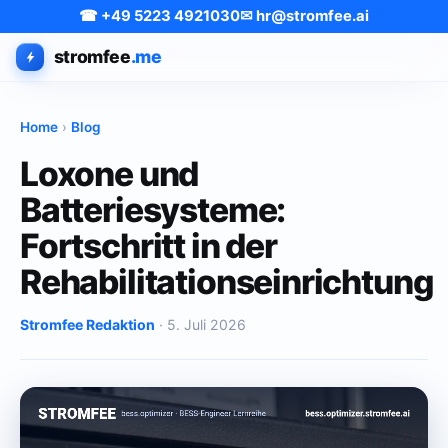
☎ +49 5223 4921030
✉ hr@stromfee.ai
stromfee
.me
Home
›
Blog
Loxone und
Batteriesysteme:
Fortschritt in der
Rehabilitationseinrichtung
Stromfee Redaktion
· 5. Juli 2026