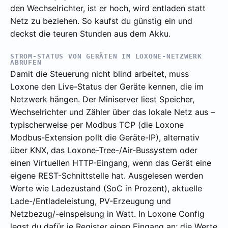
den Wechselrichter, ist er hoch, wird entladen statt
Netz zu beziehen. So kaufst du günstig ein und
deckst die teuren Stunden aus dem Akku.
STROM-STATUS VON GERÄTEN IM LOXONE-NETZWERK
ABRUFEN
Damit die Steuerung nicht blind arbeitet, muss
Loxone den Live-Status der Geräte kennen, die im
Netzwerk hängen. Der Miniserver liest Speicher,
Wechselrichter und Zähler über das lokale Netz aus –
typischerweise per Modbus TCP (die Loxone
Modbus-Extension pollt die Geräte-IP), alternativ
über KNX, das Loxone-Tree-/Air-Bussystem oder
einen Virtuellen HTTP-Eingang, wenn das Gerät eine
eigene REST-Schnittstelle hat. Ausgelesen werden
Werte wie Ladezustand (SoC in Prozent), aktuelle
Lade-/Entladeleistung, PV-Erzeugung und
Netzbezug/-einspeisung in Watt. In Loxone Config
legst du dafür je Register einen Eingang an; die Werte