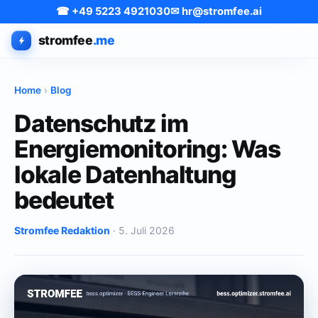
☎ +49 5223 4921030
✉ hr@stromfee.ai
stromfee
.me
Home
›
Blog
Datenschutz im
Energiemonitoring: Was
lokale Datenhaltung
bedeutet
Stromfee Redaktion
· 5. Juli 2026