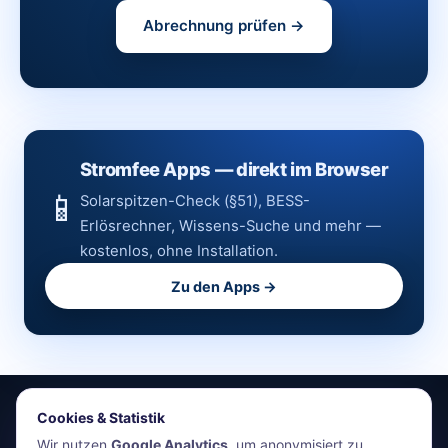
Abrechnung prüfen →
Stromfee Apps — direkt im Browser
📱
Solarspitzen-Check (§51), BESS-
Erlösrechner, Wissens-Suche und mehr —
kostenlos, ohne Installation.
Zu den Apps →
Cookies & Statistik
stromfee.me
Wir nutzen
Google Analytics
, um anonymisiert zu